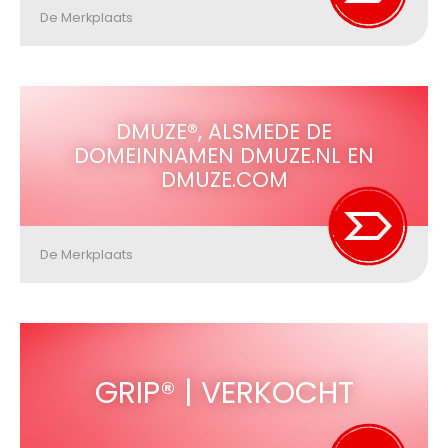
De Merkplaats
DMUZE®, ALSMEDE DE
DOMEINNAMEN DMUZE.NL EN
DMUZE.COM
De Merkplaats
GRIP® | VERKOCHT