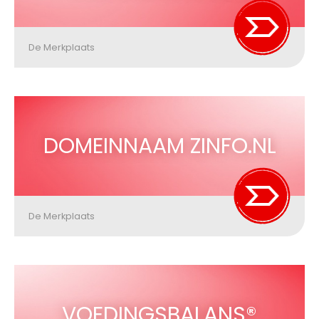
De Merkplaats
DOMEINNAAM ZINFO.NL
De Merkplaats
VOEDINGSBALANS®