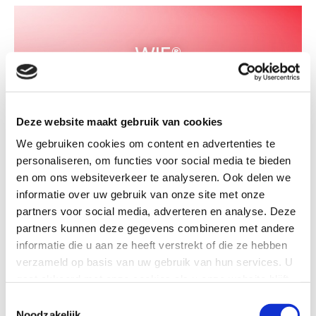
WIF®
Deze website maakt gebruik van cookies
De Merkplaats
We gebruiken cookies om content en advertenties te
personaliseren, om functies voor social media te bieden
en om ons websiteverkeer te analyseren. Ook delen we
informatie over uw gebruik van onze site met onze
partners voor social media, adverteren en analyse. Deze
DE RODE METHODE®
partners kunnen deze gegevens combineren met andere
informatie die u aan ze heeft verstrekt of die ze hebben
verzameld op basis van uw gebruik van hun services. U
gaat akkoord met onze cookies als u onze website blijft
De Merkplaats
gebruiken.
Toestemmingsselectie
Noodzakelijk