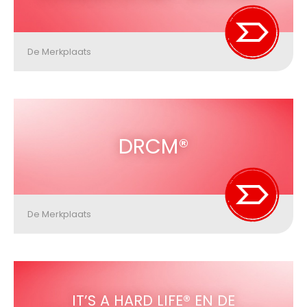
De Merkplaats
DRCM®
De Merkplaats
IT’S A HARD LIFE® EN DE