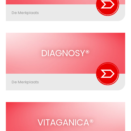
De Merkplaats
DIAGNOSY®
De Merkplaats
VITAGANICA®