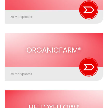
De Merkplaats
ORGANICFARM®
De Merkplaats
HELLOYELLOW®