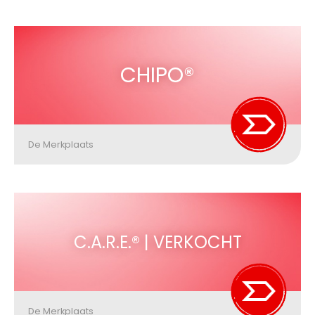
CHIPO®
De Merkplaats
C.A.R.E.® | VERKOCHT
De Merkplaats