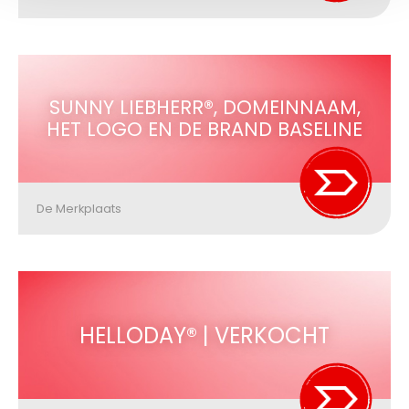
SUNNY LIEBHERR®, DOMEINNAAM,
HET LOGO EN DE BRAND BASELINE
De Merkplaats
HELLODAY® | VERKOCHT