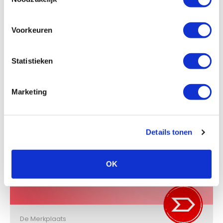
Voorkeuren
EUROLENS® EN DOMEINNAAM
Statistieken
Marketing
De Merkplaats
Details tonen
OK
MARRAKEZ® | VERKOCHT
De Merkplaats