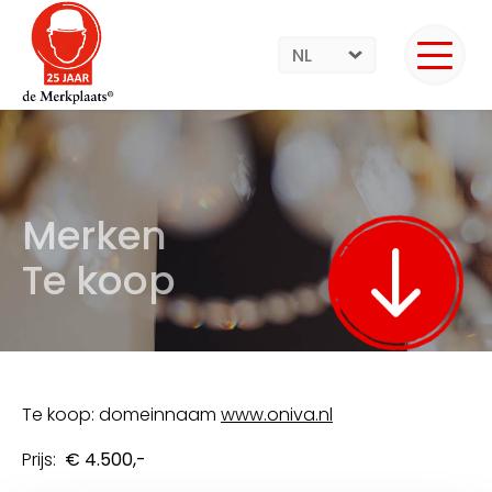
NL
Merken
Te koop
Te koop: domeinnaam
www.oniva.nl
Prijs:
€ 4.500,-