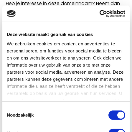
Heb je interesse in deze domeinnaam? Neem dan
contact met ons op
Deze website maakt gebruik van cookies
We gebruiken cookies om content en advertenties te
personaliseren, om functies voor social media te bieden
en om ons websiteverkeer te analyseren. Ook delen we
informatie over uw gebruik van onze site met onze
partners voor social media, adverteren en analyse. Deze
partners kunnen deze gegevens combineren met andere
informatie die u aan ze heeft verstrekt of die ze hebben
verzameld op basis van uw gebruik van hun services. U
gaat akkoord met onze cookies als u onze website blijft
gebruiken.
Toestemmingsselectie
Noodzakelijk