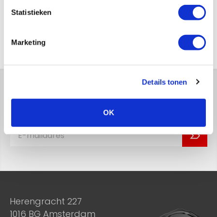
Versturen
Statistieken
Terug naar het overzicht
Marketing
Details tonen
Blijf op de hoogte van ons laatste
nieuws!
OK
Herengracht 227
1016 BG Amsterdam