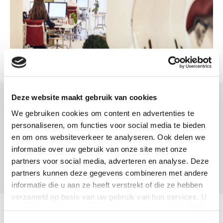
Deze website maakt gebruik van cookies
We gebruiken cookies om content en advertenties te
Zeer prettig bedrijf om mee samen te werken. Erg
personaliseren, om functies voor social media te bieden
transparant en er wordt altijd erg snel en adequaat
en om ons websiteverkeer te analyseren. Ook delen we
gereageert op onze vragen.
informatie over uw gebruik van onze site met onze
partners voor social media, adverteren en analyse. Deze
Remco Rijnhart
partners kunnen deze gegevens combineren met andere
informatie die u aan ze heeft verstrekt of die ze hebben
verzameld op basis van uw gebruik van hun services. U
gaat akkoord met onze cookies als u onze website blijft
Vraag een vrijblijvend
gebruiken.